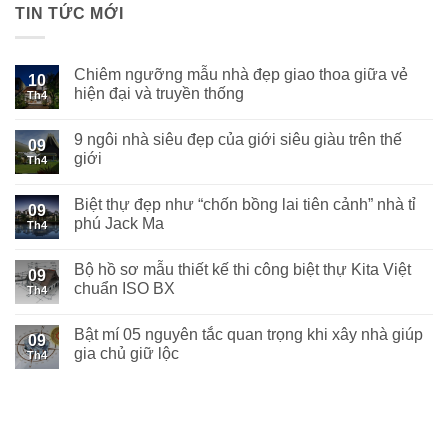
TIN TỨC MỚI
Chiêm ngưỡng mẫu nhà đẹp giao thoa giữa vẻ
10
hiện đại và truyền thống
Th4
9 ngôi nhà siêu đẹp của giới siêu giàu trên thế
09
giới
Th4
Biệt thự đẹp như “chốn bồng lai tiên cảnh” nhà tỉ
09
phú Jack Ma
Th4
Bộ hồ sơ mẫu thiết kế thi công biệt thự Kita Việt
09
chuẩn ISO BX
Th4
Bật mí 05 nguyên tắc quan trọng khi xây nhà giúp
09
gia chủ giữ lộc
Th4