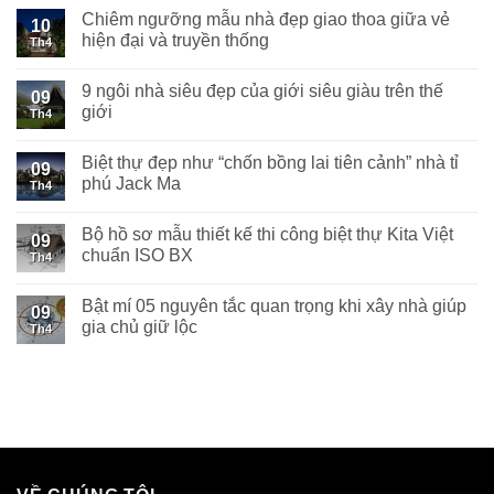
Chiêm ngưỡng mẫu nhà đẹp giao thoa giữa vẻ
10
hiện đại và truyền thống
Th4
9 ngôi nhà siêu đẹp của giới siêu giàu trên thế
09
giới
Th4
Biệt thự đẹp như “chốn bồng lai tiên cảnh” nhà tỉ
09
phú Jack Ma
Th4
Bộ hồ sơ mẫu thiết kế thi công biệt thự Kita Việt
09
chuẩn ISO BX
Th4
Bật mí 05 nguyên tắc quan trọng khi xây nhà giúp
09
gia chủ giữ lộc
Th4