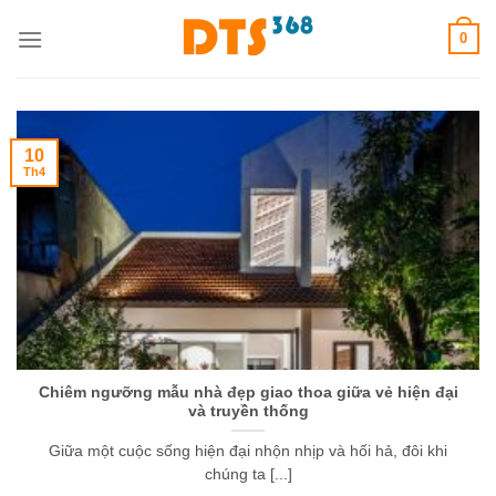
Skip
0
to
content
10
Th4
Chiêm ngưỡng mẫu nhà đẹp giao thoa giữa vẻ hiện đại
và truyền thống
Giữa một cuộc sống hiện đại nhộn nhịp và hối hả, đôi khi
chúng ta [...]